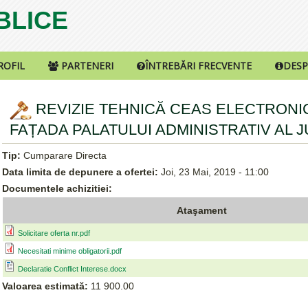
UBLICE
ROFIL
PARTENERI
ÎNTREBĂRI FRECVENTE
DESP
REVIZIE TEHNICĂ CEAS ELECTRONI
FAȚADA PALATULUI ADMINISTRATIV AL 
Tip:
Cumparare Directa
Data limita de depunere a ofertei:
Joi, 23 Mai, 2019 - 11:00
Documentele achizitiei:
Ataşament
Solicitare oferta nr.pdf
Necesitati minime obligatorii.pdf
Declaratie Conflict Interese.docx
Valoarea estimată:
11 900.00