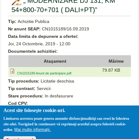
„ MODERNIZARE DJ 131, KM
54+800-70+701 ( DALI+PT)”
Tip:
Achizitie Publica
Nr anunt SEAP:
CN1015189/16.09.2019
Data limita de depunere a ofertei:
Joi, 24 Octombrie, 2019 - 12:00
Documentele achizitiei:
Ataşament
Mărime
79.87 KB
CN1015189 Anunt de participare.pdf
Tip procedura:
Licitatie deschisa
Tip contract:
Servicii
Stare procedura:
In desfasurare
Cod CPV:
Acest site foloseşte cookie-uri.
71322500-6 Servicii de proiectare tehnica pentru
infrastructura de transport (Rev.2)
Limitarea acestora poate genera anumite disfuncţionalităţi sau erori în folosirea
site-ului. Navigând în continuare vă exprimaţi acordul asupra folosirii cookie-
Valoarea estimată:
126 050.42
Mai multe informații.
urilor.