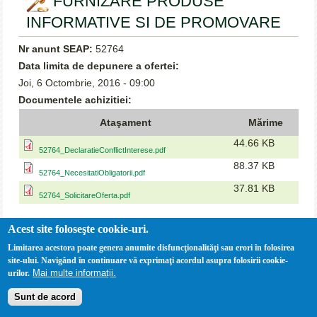
FURNIZARE PRODUSE
INFORMATIVE SI DE PROMOVARE
Nr anunt SEAP:
52764
Data limita de depunere a ofertei:
Joi, 6 Octombrie, 2016 - 09:00
Documentele achizitiei:
Ataşament
Mărime
44.66 KB
52764_DeclaratieConflictInterese.pdf
88.37 KB
52764_NecesitatiObligatorii.pdf
37.81 KB
52764_SolicitareOferta.pdf
Acest site foloseşte cookie-uri.
Limitarea acestora poate genera anumite disfuncţionalităţi sau erori în folosirea
site-ului. Navigând în continuare vă exprimaţi acordul asupra folosirii cookie-
Mai multe informații.
urilor.
Sunt de acord