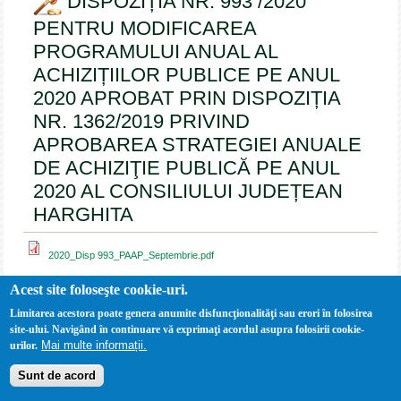
DISPOZIȚIA NR. 993 /2020
PENTRU MODIFICAREA
PROGRAMULUI ANUAL AL
ACHIZIȚIILOR PUBLICE PE ANUL
2020 APROBAT PRIN DISPOZIȚIA
NR. 1362/2019 PRIVIND
APROBAREA STRATEGIEI ANUALE
DE ACHIZIŢIE PUBLICĂ PE ANUL
2020 AL CONSILIULUI JUDEȚEAN
HARGHITA
2020_Disp 993_PAAP_Septembrie.pdf
Acest site foloseşte cookie-uri.
Limitarea acestora poate genera anumite disfuncţionalităţi sau erori în folosirea
site-ului. Navigând în continuare vă exprimaţi acordul asupra folosirii cookie-
Mai multe informații.
urilor.
Sunt de acord