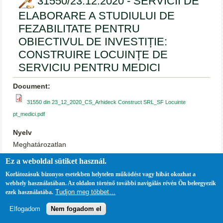
31550/23.12.2020 - SERVICII DE
ELABORARE A STUDIULUI DE
FEZABILITATE PENTRU
OBIECTIVUL DE INVESTIȚIE:
CONSTRUIRE LOCUINȚE DE
SERVICIU PENTRU MEDICI
Document:
31550 din 23_12_2020_CS_Arhideck Construct SRL_SF Locuinte
pt_medici.pdf
Nyelv
Meghatározatlan
Ez a weboldal sütiket használ.
Tipul de documernt:
Korlátozásuk bizonyos esetekben helytelen működést vagy hibát okozhat a
Contract
webhely használatában. Az oldalon történő további navigálás révén Ön beleegyezik
Tudjon meg többet…
ezek használatába.
Elfogadom
Nem fogadom el