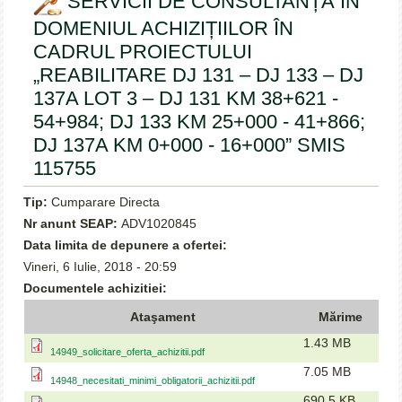
SERVICII DE CONSULTANȚĂ ÎN
DOMENIUL ACHIZIȚIILOR ÎN
CADRUL PROIECTULUI
„REABILITARE DJ 131 – DJ 133 – DJ
137A LOT 3 – DJ 131 KM 38+621 -
54+984; DJ 133 KM 25+000 - 41+866;
DJ 137A KM 0+000 - 16+000” SMIS
115755
Tip:
Cumparare Directa
Nr anunt SEAP:
ADV1020845
Data limita de depunere a ofertei:
Vineri, 6 Iulie, 2018 - 20:59
Documentele achizitiei:
Ataşament
Mărime
1.43 MB
14949_solicitare_oferta_achizitii.pdf
7.05 MB
14948_necesitati_minimi_obligatorii_achizitii.pdf
690.5 KB