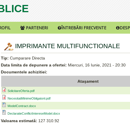
UBLICE
ROFIL
PARTENERI
ÎNTREBĂRI FRECVENTE
DESP
IMPRIMANTE MULTIFUNCTIONALE
Tip:
Cumparare Directa
Data limita de depunere a ofertei:
Miercuri, 16 Iunie, 2021 - 20:30
Documentele achizitiei:
Ataşament
SolicitareOferta.pdf
NecesitatiMinimeObligatorii.pdf
ModelContract.docx
DeclaratieConflictIntereseModel.docx
Valoarea estimată:
127 310.92