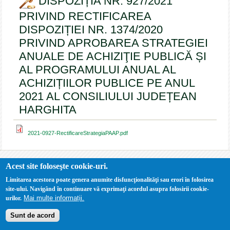
DISPOZIȚIA NR. 927/2021
PRIVIND RECTIFICAREA
DISPOZIȚIEI NR. 1374/2020
PRIVIND APROBAREA STRATEGIEI
ANUALE DE ACHIZIŢIE PUBLICĂ ȘI
AL PROGRAMULUI ANUAL AL
ACHIZIȚIILOR PUBLICE PE ANUL
2021 AL CONSILIULUI JUDEȚEAN
HARGHITA
2021-0927-RectificareStrategiaPAAP.pdf
Acest site foloseşte cookie-uri.
Limitarea acestora poate genera anumite disfuncţionalităţi sau erori în folosirea
site-ului. Navigând în continuare vă exprimaţi acordul asupra folosirii cookie-
Mai multe informații.
urilor.
Sunt de acord