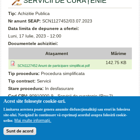
SERVICII DE CURĂȚENIE
Tip:
Achizitie Publica
Nr anunt SEAP:
SCN1127452/03.07.2023
Data limita de depunere a ofertei:
Luni, 17 Iulie, 2023 - 12:00
Documentele achizitiei:
Ataşament
Mărime
142.75 KB
SCN1127452 Anunt de participare simplificat.pdf
Tip procedura:
Procedura simplificata
Tip contract:
Servicii
Stare procedura:
In desfasurare
Cod CPV:
90910000-9 - Servicii de curatenie (Rev.2)
Acest site foloseşte cookie-uri.
Valoarea estimată:
289 750.00
Limitarea acestora poate genera anumite disfuncţionalităţi sau erori în folosirea
site-ului. Navigând în continuare vă exprimaţi acordul asupra folosirii cookie-
Mai multe informații.
urilor.
Sunt de acord